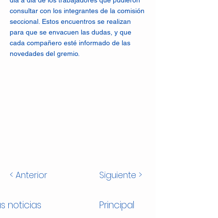
día a día de los trabajadores que pudieron
consultar con los integrantes de la comisión
seccional. Estos encuentros se realizan
para que se envacuen las dudas, y que
cada compañero esté informado de las
novedades del gremio.
< Anterior
Siguiente >
s noticias
Principal