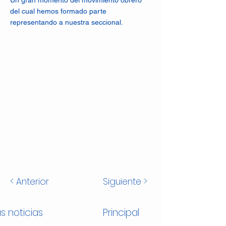
Un gran momento del movimiento obrero
del cual hemos formado parte
representando a nuestra seccional.
< Anterior
Siguiente >
s noticias
Principal