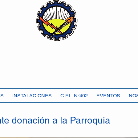
Sindicato Luz y Fuerza
Mercedes B
Seccional Villa Gesell
AS
INSTALACIONES
C.F.L. N°402
EVENTOS
NO
te donación a la Parroquia