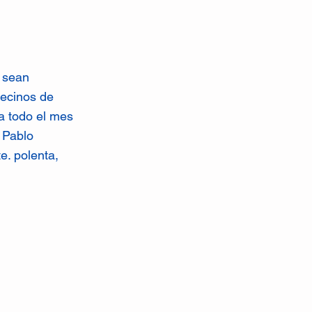
e sean
vecinos de
a todo el mes
e Pablo
e. polenta,