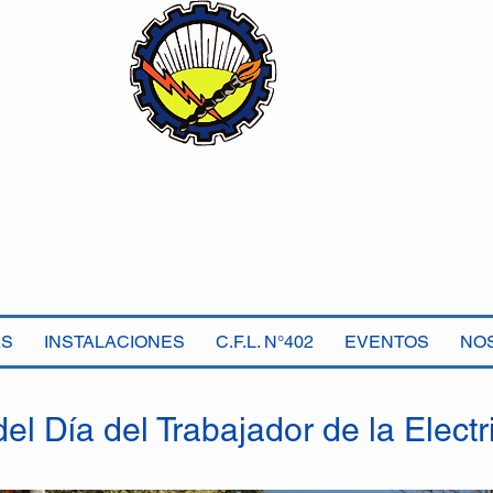
Sindicato Luz y Fuerza
Mercedes B
Seccional Villa Gesell
AS
INSTALACIONES
C.F.L. N°402
EVENTOS
NO
del Día del Trabajador de la Electr