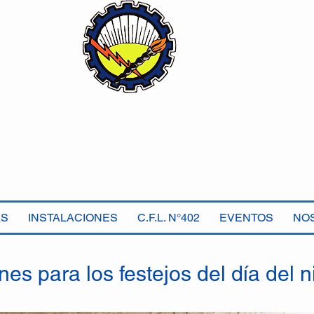
Sindicato Luz y Fuerza
Mercedes B
Seccional Villa Gesell
AS
INSTALACIONES
C.F.L. N°402
EVENTOS
NO
es para los festejos del día del n