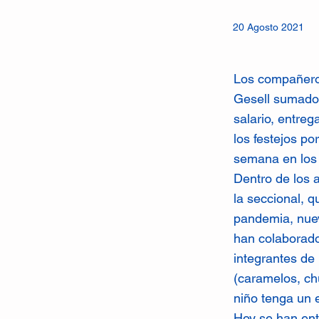
20 Agosto 2021
Los compañeros
Gesell sumado
salario, entre
los festejos po
semana en los 
Dentro de los 
la seccional, 
pandemia, nuev
han colaborado
integrantes de 
(caramelos, chu
niño tenga un e
Hoy se han ent