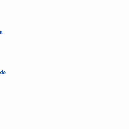
la
 de