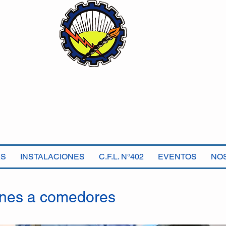
Sindicato Luz y Fuerza
Mercedes B
Seccional Villa Gesell
AS
INSTALACIONES
C.F.L. N°402
EVENTOS
NO
nes a comedores