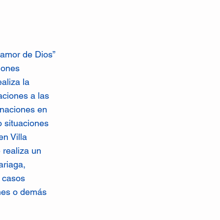
l amor de Dios”
iones
aliza la
aciones a las
onaciones en
o situaciones
n Villa
 realiza un
ariaga,
n casos
ones o demás