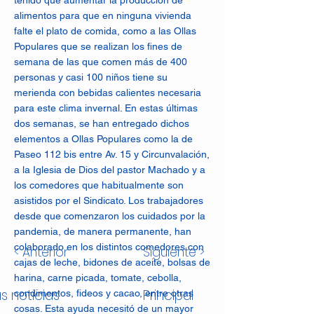
tenido que aumentar la producción de
alimentos para que en ninguna vivienda
falte el plato de comida, como a las Ollas
Populares que se realizan los fines de
semana de las que comen más de 400
personas y casi 100 niños tiene su
merienda con bebidas calientes necesaria
para este clima invernal. En estas últimas
dos semanas, se han entregado dichos
elementos a Ollas Populares como la de
Paseo 112 bis entre Av. 15 y Circunvalación,
a la Iglesia de Dios del pastor Machado y a
los comedores que habitualmente son
asistidos por el Sindicato. Los trabajadores
desde que comenzaron los cuidados por la
pandemia, de manera permanente, han
colaborado en los distintos comedores con
< Anterior
Siguiente >
cajas de leche, bidones de aceite, bolsas de
harina, carne picada, tomate, cebolla,
s noticias
Principal
condimentos, fideos y cacao, entre otras
cosas. Esta ayuda necesitó de un mayor