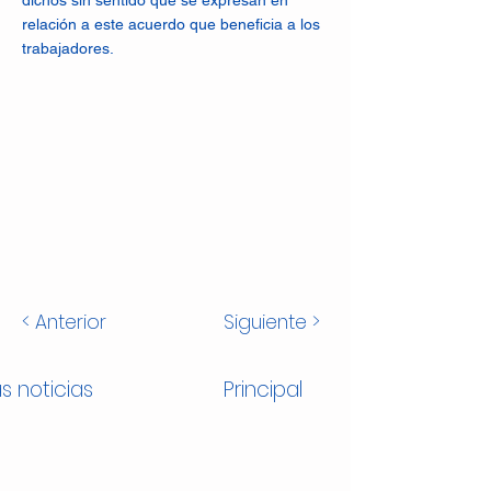
dichos sin sentido que se expresan en
relación a este acuerdo que beneficia a los
trabajadores.
< Anterior
Siguiente >
s noticias
Principal